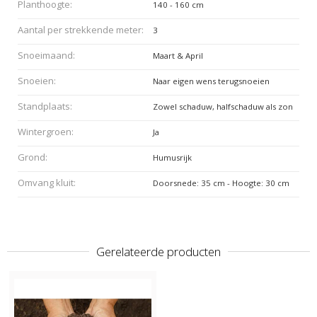
Planthoogte:
140 - 160 cm
Aantal per strekkende meter:
3
Snoeimaand:
Maart & April
Snoeien:
Naar eigen wens terugsnoeien
Standplaats:
Zowel schaduw, halfschaduw als zon
Wintergroen:
Ja
Grond:
Humusrijk
Omvang kluit:
Doorsnede: 35 cm - Hoogte: 30 cm
Gerelateerde producten