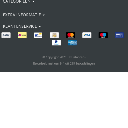
CATEGORIEËN
EXTRA INFORMATIE
KLANTENSERVICE
© Copyright 2026 TaxusTopper -
Beoordeeld met een
9,4
uit
299
beoordelingen