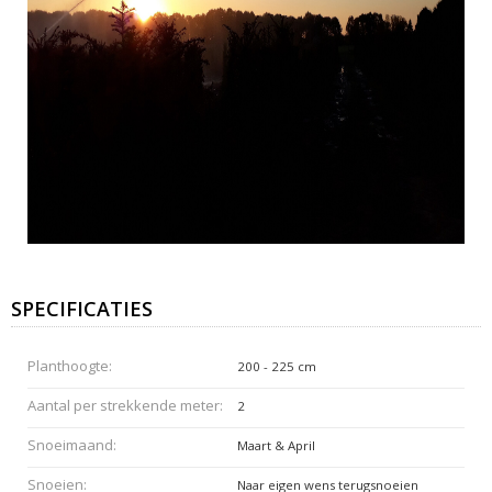
SPECIFICATIES
Planthoogte:
200 - 225 cm
Aantal per strekkende meter:
2
Snoeimaand:
Maart & April
Snoeien:
Naar eigen wens terugsnoeien