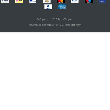
© Copyright 2026 TaxusTopper -
Beoordeeld met een
9,4
uit
299
beoordelingen