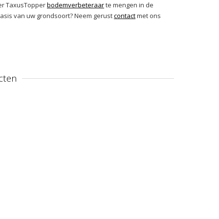
iter TaxusTopper
bodemverbeteraar
te mengen in de
 basis van uw grondsoort? Neem gerust
contact
met ons
cten