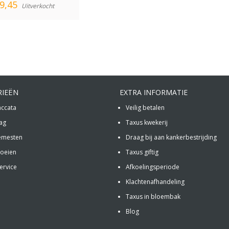
9,45
Uitverkocht
RIEËN
EXTRA INFORMATIE
accata
Veilig betalen
ag
Taxus kwekerij
emesten
Draag bij aan kankerbestrijding
noeien
Taxus giftig
ervice
Afkoelingsperiode
Klachtenafhandeling
Taxus in bloembak
Blog