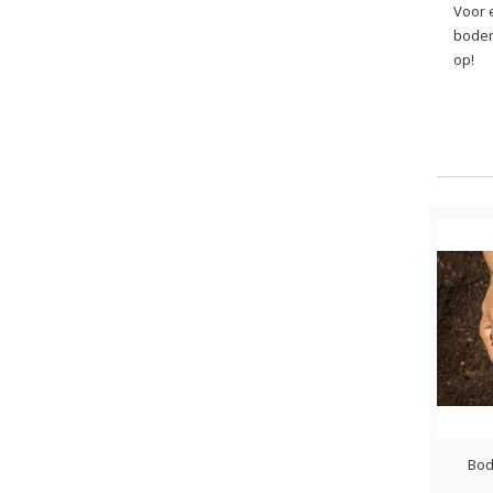
Voor 
bodem,
op!
Bod