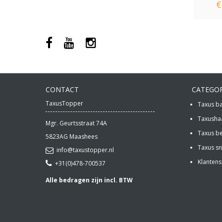
€
CONTACT
CATEGO
TaxusTopper
Taxus b
Taxusha
Mgr. Geurtsstraat 74A
Taxus b
5823AG
Maashees
Taxus s
info@taxustopper.nl
Klantens
+31(0)478-700537
Alle bedragen zijn incl. BTW