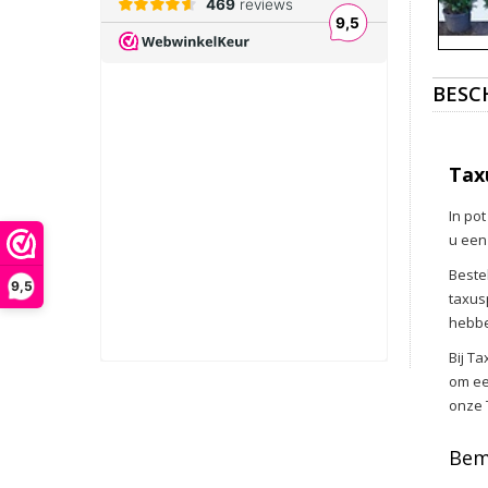
BESC
Tax
In pot
u een
Beste
9,5
taxusp
hebbe
Bij T
om ee
onze 
Bem